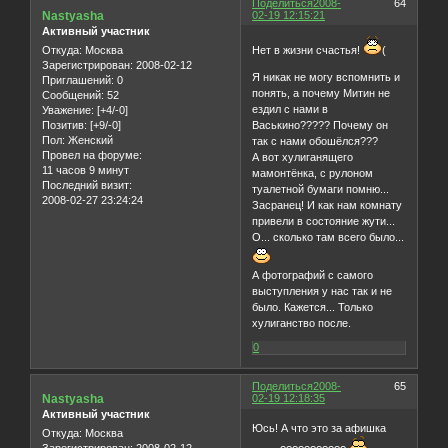
Поделиться
2008-
64
Nastyasha
02-19 12:15:21
Активный участник
Откуда:
Москва
Нет в жизни счастья!
(
Зарегистрирован
: 2008-02-12
Я никак не могу вспомнить и
Приглашений:
0
понять, а почему Митин не
Сообщений:
52
ездил с нами в
Уважение:
[+4/-0]
Позитив:
[+9/-0]
Васькино????? Почему он
Пол:
Женский
так с нами обошёлся???
Провел на форуме:
А вот хулиганящего
11 часов 9 минут
мамонтёнка, с рулоном
Последний визит:
туалетной бумаги помню...
2008-02-27 23:24:24
Засранец! И как нам комнату
привели в состояние жути...
О... сколько там всего было...
А фотографий с самого
выступления у нас так и не
было. Кажется... Только
хулиганство после.
0
Поделиться
2008-
65
Nastyasha
02-19 12:18:35
Активный участник
Юсь! А что это за афишка
Откуда:
Москва