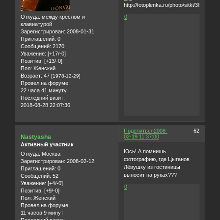
Откуда:
между креслом и
0
клавиатурой
Зарегистрирован
: 2008-01-31
Приглашений:
0
Сообщений:
2170
Уважение:
[+17/-0]
Позитив:
[+13/-0]
Пол:
Женский
Возраст:
47
[1978-12-29]
Провел на форуме:
22 часа 41 минуту
Последний визит:
2018-08-28 22:07:36
Поделиться
2008-
62
Nastyasha
02-19 11:37:00
Активный участник
Юсь! А помнишь
Откуда:
Москва
фотографию, где Цыганов
Зарегистрирован
: 2008-02-12
Лёвушку из гостиницы
Приглашений:
0
выносит на руках???
Сообщений:
52
Уважение:
[+4/-0]
0
Позитив:
[+9/-0]
Пол:
Женский
Провел на форуме:
11 часов 9 минут