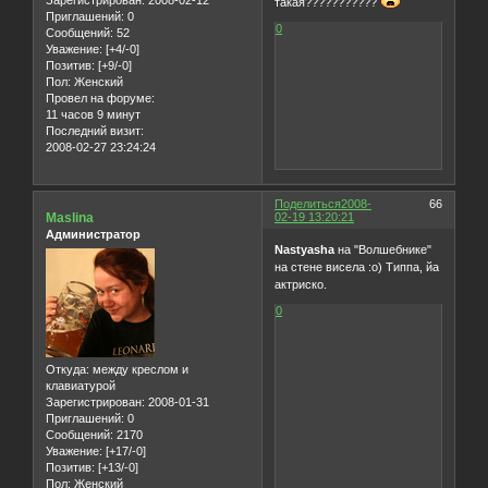
Зарегистрирован
: 2008-02-12
такая???????????
Приглашений:
0
0
Сообщений:
52
Уважение:
[+4/-0]
Позитив:
[+9/-0]
Пол:
Женский
Провел на форуме:
11 часов 9 минут
Последний визит:
2008-02-27 23:24:24
Поделиться
2008-
66
Maslina
02-19 13:20:21
Администратор
Nastyasha
на "Волшебнике"
на стене висела :о) Типпа, йа
актриско.
0
Откуда:
между креслом и
клавиатурой
Зарегистрирован
: 2008-01-31
Приглашений:
0
Сообщений:
2170
Уважение:
[+17/-0]
Позитив:
[+13/-0]
Пол:
Женский