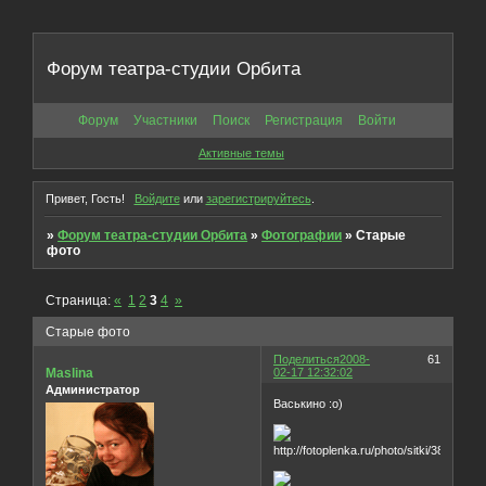
Форум театра-студии Орбита
Форум
Участники
Поиск
Регистрация
Войти
Активные темы
Привет, Гость!
Войдите
или
зарегистрируйтесь
.
»
Форум театра-студии Орбита
»
Фотографии
»
Старые
фото
Страница:
«
1
2
3
4
»
Старые фото
Поделиться
2008-
61
Maslina
02-17 12:32:02
Администратор
Васькино :о)