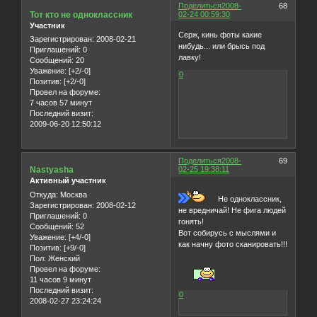
Поделиться
2008-
68
Тот кто не одноклассник
02-24 00:59:30
Участник
Серж, кинь фоты какие
Зарегистрирован
: 2008-02-21
нибудь... или брысь под
Приглашений:
0
лавку!
Сообщений:
20
Уважение:
[+2/-0]
0
Позитив:
[+2/-0]
Провел на форуме:
7 часов 57 минут
Последний визит:
2009-06-20 12:50:12
Поделиться
2008-
69
Nastyasha
02-25 19:38:11
Активный участник
Откуда:
Москва
Не одноклассник,
Зарегистрирован
: 2008-02-12
не вредничай! Не фига людей
Приглашений:
0
гонять!
Сообщений:
52
Вот собирусь с мыслями и
Уважение:
[+4/-0]
как начну фото сканировать!!!
Позитив:
[+9/-0]
Пол:
Женский
Провел на форуме:
11 часов 9 минут
Последний визит:
0
2008-02-27 23:24:24