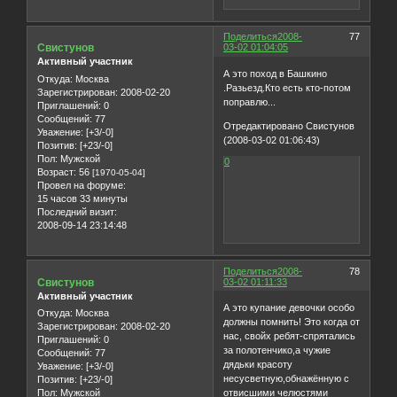
Поделиться
2008-
77
Свистунов
03-02 01:04:05
Активный участник
А это поход в Башкино
Откуда:
Москва
.Разьезд.Кто есть кто-потом
Зарегистрирован
: 2008-02-20
поправлю...
Приглашений:
0
Сообщений:
77
Отредактировано Свистунов
Уважение:
[+3/-0]
(2008-03-02 01:06:43)
Позитив:
[+23/-0]
Пол:
Мужской
0
Возраст:
56
[1970-05-04]
Провел на форуме:
15 часов 33 минуты
Последний визит:
2008-09-14 23:14:48
Поделиться
2008-
78
Свистунов
03-02 01:11:33
Активный участник
А это купание девочки особо
Откуда:
Москва
должны помнить! Это когда от
Зарегистрирован
: 2008-02-20
нас, свойх ребят-спрятались
Приглашений:
0
за полотенчико,а чужие
Сообщений:
77
дядьки красоту
Уважение:
[+3/-0]
несусветную,обнажённую с
Позитив:
[+23/-0]
Пол:
Мужской
отвисшими челюстями