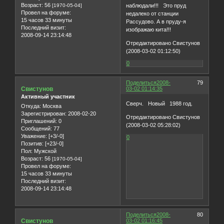
Возраст:
56
[1970-05-04]
наблюдали!!! Это пруд
Провел на форуме:
недалеко от станции
15 часов 33 минуты
Рассудово. А в пруду-я
Последний визит:
изображаю кита!!!
2008-09-14 23:14:48
Отредактировано Свистунов
(2008-03-02 01:12:50)
0
Поделиться
2008-
79
Свистунов
03-02 01:14:35
Активный участник
Сверч. Новый 1988 год.
Откуда:
Москва
Зарегистрирован
: 2008-02-20
Отредактировано Свистунов
Приглашений:
0
(2008-03-02 05:28:02)
Сообщений:
77
Уважение:
[+3/-0]
0
Позитив:
[+23/-0]
Пол:
Мужской
Возраст:
56
[1970-05-04]
Провел на форуме:
15 часов 33 минуты
Последний визит:
2008-09-14 23:14:48
Поделиться
2008-
80
Свистунов
03-02 01:16:45