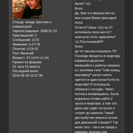
были? =)))
Ксюх:
Да, бля! я в бешенстве! ко
мне вчера Вовка приходил!
Откуда:
между креслом и
Нота:
клавиатурой
Кэтмэн? Ыыы +)))) ну и?
Зарегистрирован
: 2008-01-31
исполнила свою мечту?
Приглашений:
0
трахнула этого здоровяка?
Сообщений:
2170
+)) Рассказывай!!!!
Уважение:
[+17/-0]
Ксюх:
Позитив:
[+13/-0]
да чё там рассказывать !!!!!
Пол:
Женский
Посреди процесса в квартиру
Возраст:
47
[1978-12-29]
ворвался досрочно
Провел на форуме:
явившийся с работы папахен
22 часа 41 минуту
и с воплями типа "тебе конец,
Последний визит:
мерзавец!" начал гонять
2018-08-28 22:07:36
одетого в одни носки Кэтю по
квартире! Я психанула,
убежала к соседке. Через
полчаса возвращаюсь. Была
морально готова найти 2
трупа в квартире, а там эти
двое уже сидят на кухне и
спорят до хрипоты "какой
дистрибутив линукса лучше
для домашней станции"! Так
мало того - так и не придя к
единому мнению они