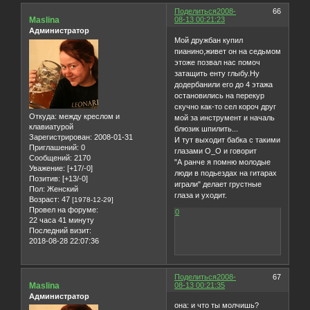
Поделиться
2008-
66
Maslina
08-13 00:21:23
Администратор
Мой дружбан купил
пианино,живет он на седьмом
этоже позвал нас помоч
затащить енту глыбу.Ну
додербанили его до 4 этажа
остановились на перекур
скучно как-то сел короч друг
Откуда:
между креслом и
мой за инструмент и началь
клавиатурой
блюзик шпилить...
Зарегистрирован
: 2008-01-31
И тут выходит бабка с такими
Приглашений:
0
глазами О_О и говорит
Сообщений:
2170
"А ранче я помню молодые
Уважение:
[+17/-0]
люди в подьездах на гитарах
Позитив:
[+13/-0]
играли" делает грустные
Пол:
Женский
глаза и уходит.
Возраст:
47
[1978-12-29]
Провел на форуме:
0
22 часа 41 минуту
Последний визит:
2018-08-28 22:07:36
Поделиться
2008-
67
Maslina
08-13 00:21:35
Администратор
она: и что ты молчишь?