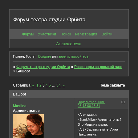
Форум театра-студии Орбита
Форум
Участники
Поиск
Регистрация
Войти
Активные темы
Привет, Гость!
Войдите
или
зарегистрируйтесь
.
»
Форум театра-студии Орбита
»
Разговоры за рюмкой чаю
»
Башорг
Страница:
«
1
2
3
4
5
…
34
»
Тема закрыта
Башорг
Поделиться
2008-
61
Maslina
08-13 00:18:31
Администратор
<Art> здаров!
<BlackMike> Артем, это ты?
Это Мишина мама.
<Art> Здравствуйте, Анна
Николаевна!