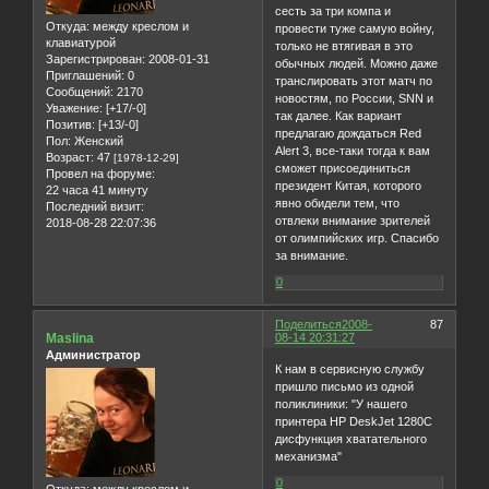
сесть за три компа и
Откуда:
между креслом и
провести туже самую войну,
клавиатурой
только не втягивая в это
Зарегистрирован
: 2008-01-31
обычных людей. Можно даже
Приглашений:
0
транслировать этот матч по
Сообщений:
2170
новостям, по России, SNN и
Уважение:
[+17/-0]
так далее. Как вариант
Позитив:
[+13/-0]
предлагаю дождаться Red
Пол:
Женский
Alert 3, все-таки тогда к вам
Возраст:
47
[1978-12-29]
сможет присоединиться
Провел на форуме:
президент Китая, которого
22 часа 41 минуту
явно обидели тем, что
Последний визит:
отвлеки внимание зрителей
2018-08-28 22:07:36
от олимпийских игр. Спасибо
за внимание.
0
Поделиться
2008-
87
Maslina
08-14 20:31:27
Администратор
К нам в сервисную службу
пришло письмо из одной
поликлиники: "У нашего
принтера HP DeskJet 1280C
дисфункция хватательного
механизма"
0