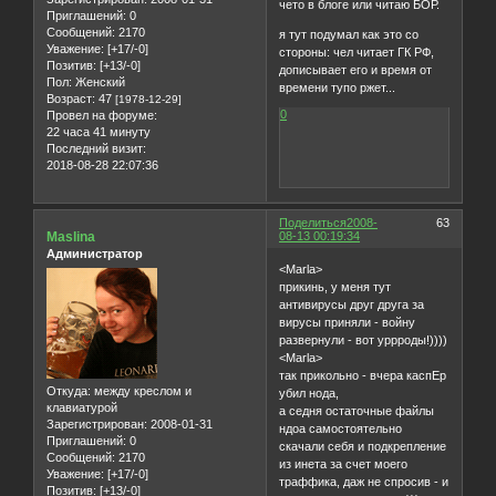
чето в блоге или читаю БОР.
Приглашений:
0
Сообщений:
2170
я тут подумал как это со
Уважение:
[+17/-0]
стороны: чел читает ГК РФ,
Позитив:
[+13/-0]
дописывает его и время от
Пол:
Женский
времени тупо ржет...
Возраст:
47
[1978-12-29]
0
Провел на форуме:
22 часа 41 минуту
Последний визит:
2018-08-28 22:07:36
Поделиться
2008-
63
Maslina
08-13 00:19:34
Администратор
<Marla>
прикинь, у меня тут
антивирусы друг друга за
вирусы приняли - войну
развернули - вот уррроды!))))
<Marla>
так прикольно - вчера каспЕр
Откуда:
между креслом и
убил нода,
клавиатурой
а седня остаточные файлы
Зарегистрирован
: 2008-01-31
ндоа самостоятельно
Приглашений:
0
скачали себя и подкрепление
Сообщений:
2170
из инета за счет моего
Уважение:
[+17/-0]
траффика, даж не спросив - и
Позитив:
[+13/-0]