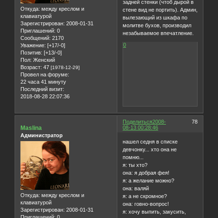
задней стенки (чтоб дырой в
Откуда:
между креслом и
стене вид не портить). Админ,
клавиатурой
вылезающий из шкафа по
Зарегистрирован
: 2008-01-31
молитве бухов, производил
Приглашений:
0
незабываемое впечатление.
Сообщений:
2170
0
Уважение:
[+17/-0]
Позитив:
[+13/-0]
Пол:
Женский
Возраст:
47
[1978-12-29]
Провел на форуме:
22 часа 41 минуту
Последний визит:
2018-08-28 22:07:36
Поделиться
2008-
78
Maslina
08-13 00:28:46
Администратор
нашел седня в списке
девчонку... хто она не
помню...
я: ты хто?
она: я добрая фея!
я: а желание можно?
она: валяй
Откуда:
между креслом и
я: а не скромное?
клавиатурой
она: говно-вопрос!
Зарегистрирован
: 2008-01-31
я: хочу выпить, закусить,
Приглашений:
0