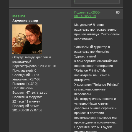
0
Поделиться
2008-
83
Maslina
08-14 20:27:19
Администратор
Мы дожили! В наше
издательство торжественно
пришли китайцы. Унять слёзы
невозможно.
"Уважаемый директор в
издательстве Memories.
Здравствуйте!
Откуда:
между креслом и
К вам обратиться?китайская
клавиатурой
современная типография
Зарегистрирован
: 2008-01-31
Приглашений:
0
"Reliance Printing".Мы
Сообщений:
2170
посмотрели ваш сайт в
Уважение:
[+17/-0]
интернете...
Позитив:
[+13/-0]
У компания "Reliance Printing"
Пол:
Женский
квалифицированные
Возраст:
47
[1978-12-29]
персоналы...
Провел на форуме:
Мы сотрудничаем весело и
22 часа 41 минуту
успешно.Наши клиеты
Последний визит:
довольны о наше сервисе и
2018-08-28 22:07:36
прайсе! Я поставил
несколько книги,которое мы
производили в приложении...
Надеемся, что мы будем
вместе весело