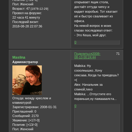
открывает ящик стола,
Пол:
Женский
достаёт оттуда чипсу и
Возраст:
47
[1978-12-29]
кидает воробью. Тот хватает
Провел на форуме:
её и быстро сваливает из
22 часа 41 минуту
офиса.
Последний визит:
На немой вопрос в моих
2018-08-28 22:07:36
глазах последовал ответ:
- Это Кеша, мой друг.
0
Поделиться
2008-
71
Maslina
08-13 00:24:44
Администратор
Maliska: Ну
сооолнышко..Хочу
сексааа..Когда ты приедешь?
=(
Alex: Начальник за
спиной,тихо
Maliska: ...Отпустите его
Откуда:
между креслом и
пораньше,ну пажаааалста...
клавиатурой
0
Зарегистрирован
: 2008-01-31
Приглашений:
0
Сообщений:
2170
Уважение:
[+17/-0]
Позитив:
[+13/-0]
Пол:
Женский