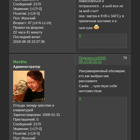
повеселиться и
Сообщений:
2170
потрахатися... и шоб все не
Уважение:
[+17/-0]
за мой счет!
Позитив:
[+13/-0]
она: завтра в 9:00 к ЗАГСу в
Пол:
Женский
приличном костюме и в
Возраст:
47
[1978-12-29]
Провел на форуме:
галстуке
22 часа 41 минуту
0
Последний визит:
2018-08-28 22:07:36
Поделиться
2008-
79
Maslina
08-13 00:30:13
Администратор
Ультрамариновый ебозаврик:
кто как выбрал ник
расскажите
Санёк: ...чувствую себя
ничтожеством
0
Откуда:
между креслом и
клавиатурой
Зарегистрирован
: 2008-01-31
Приглашений:
0
Сообщений:
2170
Уважение:
[+17/-0]
Позитив:
[+13/-0]
Пол:
Женский