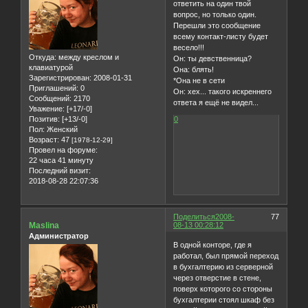
ответить на один твой
вопрос, но только один.
Перешли это сообщение
всему контакт-листу будет
весело!!!
Откуда:
между креслом и
Он: ты девственница?
клавиатурой
Она: блять!
Зарегистрирован
: 2008-01-31
*Она не в сети
Приглашений:
0
Он: хех... такого искреннего
Сообщений:
2170
ответа я ещё не видел...
Уважение:
[+17/-0]
Позитив:
[+13/-0]
0
Пол:
Женский
Возраст:
47
[1978-12-29]
Провел на форуме:
22 часа 41 минуту
Последний визит:
2018-08-28 22:07:36
Поделиться
2008-
77
Maslina
08-13 00:28:12
Администратор
В одной конторе, где я
работал, был прямой переход
в бухгалтерию из серверной
через отверстие в стене,
поверх которого со стороны
бухгалтерии стоял шкаф без