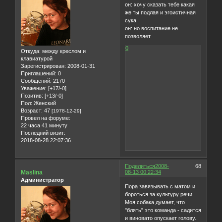
он: хочу сказать тебе какая
же ты подлая и эгоистичная
сука
он: но воспитание не
позволяет
0
Откуда:
между креслом и
клавиатурой
Зарегистрирован
: 2008-01-31
Приглашений:
0
Сообщений:
2170
Уважение:
[+17/-0]
Позитив:
[+13/-0]
Пол:
Женский
Возраст:
47
[1978-12-29]
Провел на форуме:
22 часа 41 минуту
Последний визит:
2018-08-28 22:07:36
Поделиться
2008-
68
Maslina
08-13 00:22:34
Администратор
Пора завязывать с матом и
бороться за культуру речи.
Моя собака думает, что
"блять" это команда - садится
и виновато опускает голову.