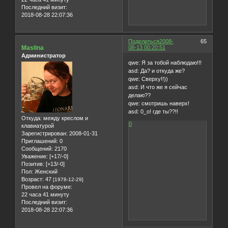
Последний визит:
2018-08-28 22:07:36
Поделиться
2008-
65
Maslina
08-13 00:20:51
Администратор
qwe: Я за тобой наблюдаю!!!
asd: Да? и откуда же?
qwe: Сверху!!))
asd: И что же я сейчас
делаю??
qwe: смотришь наверх!
asd: 0_o! где ты??!!
Откуда:
между креслом и
0
клавиатурой
Зарегистрирован
: 2008-01-31
Приглашений:
0
Сообщений:
2170
Уважение:
[+17/-0]
Позитив:
[+13/-0]
Пол:
Женский
Возраст:
47
[1978-12-29]
Провел на форуме:
22 часа 41 минуту
Последний визит:
2018-08-28 22:07:36