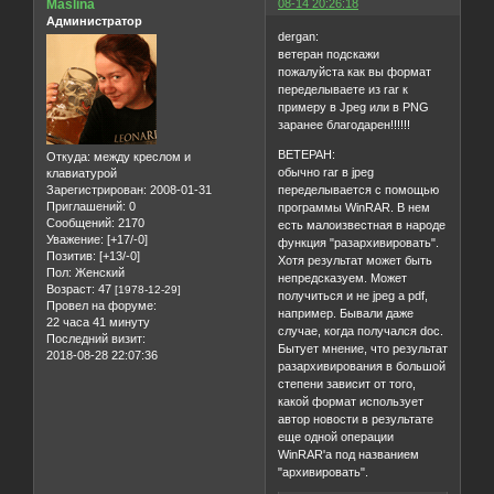
Maslina
08-14 20:26:18
Администратор
dergan:
ветеран подскажи
пожалуйста как вы формат
переделываете из rar к
примеру в Jpeg или в PNG
заранее благодарен!!!!!!
BETEPAH:
Откуда:
между креслом и
обычно rar в jpeg
клавиатурой
переделывается с помощью
Зарегистрирован
: 2008-01-31
Приглашений:
0
программы WinRAR. В нем
Сообщений:
2170
есть малоизвестная в народе
Уважение:
[+17/-0]
функция "разархивировать".
Позитив:
[+13/-0]
Хотя результат может быть
Пол:
Женский
непредсказуем. Может
Возраст:
47
[1978-12-29]
получиться и не jpeg а pdf,
Провел на форуме:
например. Бывали даже
22 часа 41 минуту
случае, когда получался doc.
Последний визит:
Бытует мнение, что результат
2018-08-28 22:07:36
разархивирования в большой
степени зависит от того,
какой формат использует
автор новости в результате
еще одной операции
WinRAR'a под названием
"архивировать".