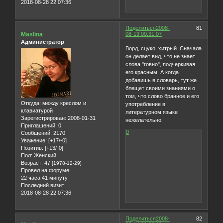
2018-08-28 22:07:36
Поделиться
2008-
81
Maslina
08-13 00:31:07
Администратор
Ворд, сцуко, хитрый. Сначала
он делает вид, что не знает
слова "говно", подчеркивая
его красным. А когда
добавишь в словарь, тут же
блещет своими знаниями о
том, что слово бранное и его
Откуда:
между креслом и
употребление в
клавиатурой
литературном языке
Зарегистрирован
: 2008-01-31
нежелательно.
Приглашений:
0
0
Сообщений:
2170
Уважение:
[+17/-0]
Позитив:
[+13/-0]
Пол:
Женский
Возраст:
47
[1978-12-29]
Провел на форуме:
22 часа 41 минуту
Последний визит:
2018-08-28 22:07:36
Поделиться
2008-
82