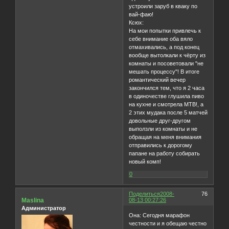
устроили заруб в кваку по
вай-фаю!
Ксюх:
На мои попытки привлечь к
себе внимание оба вяло
отмахивались, а под конец
вообще вытолкали к чёрту из
комнаты и посоветовали "не
мешать процессу"! В итоге
романтический вечер
закончился тем, что я 2 часа
в одиночестве глушила пиво
на кухне и смотрела МТВ!, а
2 этих мудака после 5 матчей
довольные друг-другом
выползли из комнаты и не
обращая на меня внимания
отправились к дорогому
папане на работу собирать
новый комп!
0
Поделиться
2008-
76
Maslina
08-13 00:27:26
Администратор
Она: Сегодня марафон
честности и я обещаю честно