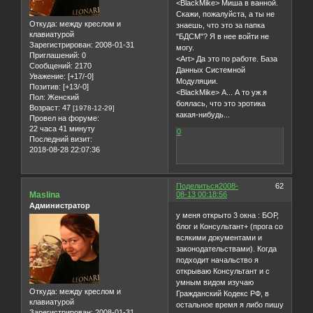
<BlackMike> Миша в ванной.
Скажи, пожалуйста, а ты не
Откуда:
между креслом и
знаешь, что это за папка
клавиатурой
"БДСМ"? Я в нее войти не
Зарегистрирован
: 2008-01-31
могу.
Приглашений:
0
<Art> Да это по работе. База
Сообщений:
2170
Данных Системной
Уважение:
[+17/-0]
Модуляции.
Позитив:
[+13/-0]
<BlackMike> А... А то уж я
Пол:
Женский
боялась, что это эротика
Возраст:
47
[1978-12-29]
какая-нибудь...
Провел на форуме:
22 часа 41 минуту
0
Последний визит:
2018-08-28 22:07:36
Поделиться
2008-
62
Maslina
08-13 00:18:56
Администратор
у меня открыто 3 окна : БОР,
блог и Консультант+ (прога со
всякими документами и
законодательствами). Когда
подходит начальство я
открываю Консультант и с
умным видом изучаю
Откуда:
между креслом и
Гражданский Кодекс РФ, в
клавиатурой
остальное время я либо пишу
Зарегистрирован
: 2008-01-31