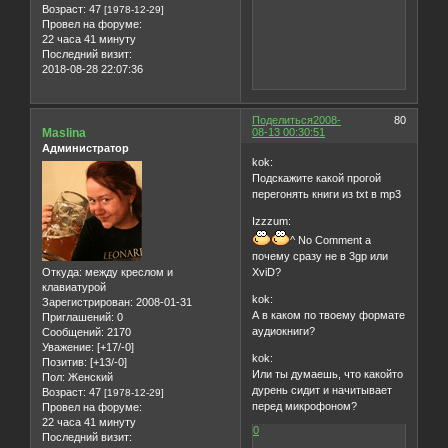
Возраст:
47
[1978-12-29]
Провел на форуме:
22 часа 41 минуту
Последний визит:
2018-08-28 22:07:36
Поделиться
2008-
80
Maslina
08-13 00:30:51
Администратор
kok:
Подскажите какой прогой
перегонять книги из txt в mp3
Izzzum:
^ No Comment а
почему сразу не в 3gp или
Откуда:
между креслом и
XviD?
клавиатурой
kok:
Зарегистрирован
: 2008-01-31
А в каком по твоему формате
Приглашений:
0
аудиокниги?
Сообщений:
2170
Уважение:
[+17/-0]
kok:
Позитив:
[+13/-0]
Или ты думаешь, что какойто
Пол:
Женский
дурень сидит и начитывает
Возраст:
47
[1978-12-29]
перед микрофоном?
Провел на форуме:
22 часа 41 минуту
0
Последний визит: