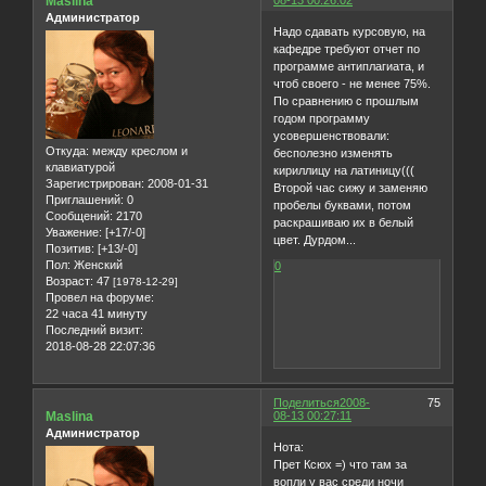
Maslina
Администратор
Надо сдавать курсовую, на
кафедре требуют отчет по
программе антиплагиата, и
чтоб своего - не менее 75%.
По сравнению с прошлым
годом программу
усовершенствовали:
Откуда:
между креслом и
бесполезно изменять
клавиатурой
кириллицу на латиницу(((
Зарегистрирован
: 2008-01-31
Второй час сижу и заменяю
Приглашений:
0
пробелы буквами, потом
Сообщений:
2170
раскрашиваю их в белый
Уважение:
[+17/-0]
цвет. Дурдом...
Позитив:
[+13/-0]
Пол:
Женский
0
Возраст:
47
[1978-12-29]
Провел на форуме:
22 часа 41 минуту
Последний визит:
2018-08-28 22:07:36
Поделиться
2008-
75
Maslina
08-13 00:27:11
Администратор
Нота:
Прет Ксюх =) что там за
вопли у вас среди ночи