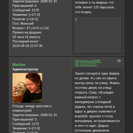
Зарегистрирован
: 2008-01-31
телефон и ты видишь что
Приглашений:
0
тебе звонят 125 барсуков...
Сообщений:
2170
это пездец
Уважение:
[+17/-0]
Позитив:
[+13/-0]
0
Пол:
Женский
Возраст:
47
[1978-12-29]
Провел на форуме:
22 часа 41 минуту
Последний визит:
2018-08-28 22:07:36
Поделиться
2008-
70
Maslina
08-13 00:23:23
Администратор
Зашел сегодня в одну фирму
по делам. А у них из офиса
выход сразу на улицу. Жарко,
поэтому дверь на улицу
открыта. Сижу, обсуждаю
важный вопрос с
менеджером (солидный
Откуда:
между креслом и
дядька, лет сорока пяти) и
клавиатурой
вдруг в дверях появляется
Зарегистрирован
: 2008-01-31
воробей, прыгает к столу
Приглашений:
0
менеджера, останавливается
Сообщений:
2170
и чего-то ждет. Дядька
Уважение:
[+17/-0]
отточеным движением
Позитив:
[+13/-0]