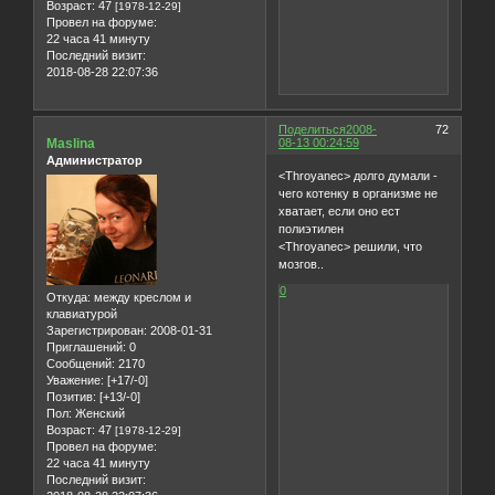
Возраст:
47
[1978-12-29]
Провел на форуме:
22 часа 41 минуту
Последний визит:
2018-08-28 22:07:36
Поделиться
2008-
72
Maslina
08-13 00:24:59
Администратор
<Throyanec> долго думали -
чего котенку в организме не
хватает, если оно ест
полиэтилен
<Throyanec> решили, что
мозгов..
0
Откуда:
между креслом и
клавиатурой
Зарегистрирован
: 2008-01-31
Приглашений:
0
Сообщений:
2170
Уважение:
[+17/-0]
Позитив:
[+13/-0]
Пол:
Женский
Возраст:
47
[1978-12-29]
Провел на форуме:
22 часа 41 минуту
Последний визит: