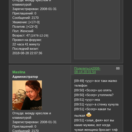
Откуда:
между креслом и
клавиатурой
Зарегистрирован
: 2008-01-31
Приглашений:
0
Сообщений:
2170
Уважение:
[+17/-0]
Позитив:
[+13/-0]
Пол:
Женский
Возраст:
47
[1978-12-29]
Провел на форуме:
22 часа 41 минуту
Последний визит:
2018-08-28 22:07:36
Поделиться
2008-
88
Maslina
08-14 20:31:54
Администратор
[09:49] <yyy> все таки жалко
телефон
[09:50] <Scorp> шо опять
[09:50] <Scorp> утоппила?
[09:51] <yyy> неа
[09:51] <yyy> в стенку кунула
[09:51] <Scorp> какая ты
Откуда:
между креслом и
пылкая
клавиатурой
[09:51] <злая_фея> вот вы
Зарегистрирован
: 2008-01-31
какие мужики, вот когда
Приглашений:
0
чужая женщина бросает тлф
Сообщений:
2170