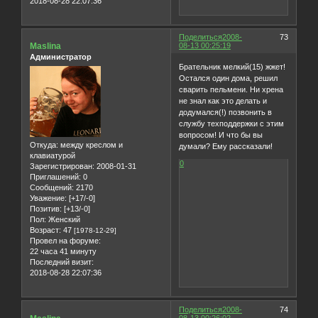
2018-08-28 22:07:36
Поделиться
2008-
73
Maslina
08-13 00:25:19
Администратор
Брательник мелкий(15) жжет!
Остался один дома, решил
сварить пельмени. Ни хрена
не знал как это делать и
додумался(!) позвонить в
службу техподдержки с этим
вопросом! И что бы вы
Откуда:
между креслом и
думали? Ему рассказали!
клавиатурой
0
Зарегистрирован
: 2008-01-31
Приглашений:
0
Сообщений:
2170
Уважение:
[+17/-0]
Позитив:
[+13/-0]
Пол:
Женский
Возраст:
47
[1978-12-29]
Провел на форуме:
22 часа 41 минуту
Последний визит:
2018-08-28 22:07:36
Поделиться
2008-
74
08-13 00:26:02