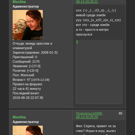
Maslina
08-14 20:28:21
Администратор
xxx: (-(-_(-_-(О_о)-_-)_-)-)
живой среди зомби
yyy: (x(x_(x_x(О_о)x_x)_x)x)
вот это - среди зомби
а то - просто в метро
проснулся
0
Откуда:
между креслом и
клавиатурой
Зарегистрирован
: 2008-01-31
Приглашений:
0
Сообщений:
2170
Уважение:
[+17/-0]
Позитив:
[+13/-0]
Пол:
Женский
Возраст:
47
[1978-12-29]
Провел на форуме:
22 часа 41 минуту
Последний визит:
2018-08-28 22:07:36
Поделиться
2008-
85
Maslina
08-14 20:29:29
Администратор
Фил: Серега, привет че за
глюк? Играл в игру, вылез