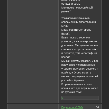
сотрудничать!...
Менеджер по российской
рынке."
Уважаемый китайский?
современный типография в
Китай!
К вам обратиться Игорь
Белый.
Ваша письмо весело и
успешно, и наши персоналы
довольны. Мы даваем нашим
клиетам смотреть ваш сайт в
интернете, там иероглифы и
весело.
Мы как-нибудь заказать у вас
вашу сложную изысканную
упаковку и журнал, сервиса и
прайса, и будем вместе
весело сотрудничать по всей
российской рынке.
В приложении несколько
наша книга для первый класс
по русский язык.
0
Поделиться
2008-
84