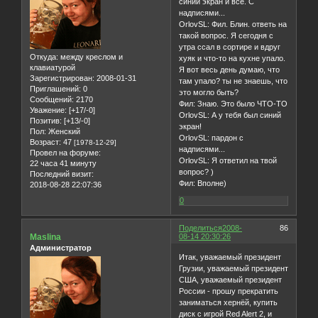
синий экран и все. С
надписями...
OrlovSL: Фил. Блин. ответь на
такой вопрос. Я сегодня с
утра ссал в сортире и вдруг
Откуда:
между креслом и
хуяк и что-то на кухне упало.
клавиатурой
Я вот весь день думаю, что
Зарегистрирован
: 2008-01-31
там упало? ты не знаешь, что
Приглашений:
0
это могло быть?
Сообщений:
2170
Фил: Знаю. Это было ЧТО-ТО
Уважение:
[+17/-0]
OrlovSL: А у тебя был синий
Позитив:
[+13/-0]
экран!
Пол:
Женский
OrlovSL: пардон с
Возраст:
47
[1978-12-29]
надписями...
Провел на форуме:
OrlovSL: Я ответил на твой
22 часа 41 минуту
вопрос? )
Последний визит:
Фил: Вполне)
2018-08-28 22:07:36
0
Поделиться
2008-
86
Maslina
08-14 20:30:26
Администратор
Итак, уважаемый президент
Грузии, уважаемый президент
США, уважаемый президент
России - прошу прекратить
заниматься хернёй, купить
диск с игрой Red Alert 2, и