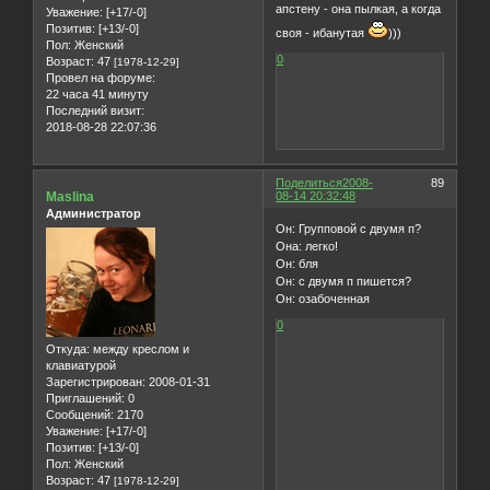
апстену - она пылкая, а когда
Уважение:
[+17/-0]
Позитив:
[+13/-0]
своя - ибанутая
)))
Пол:
Женский
0
Возраст:
47
[1978-12-29]
Провел на форуме:
22 часа 41 минуту
Последний визит:
2018-08-28 22:07:36
Поделиться
2008-
89
Maslina
08-14 20:32:48
Администратор
Он: Групповой с двумя п?
Она: легко!
Он: бля
Он: с двумя п пишется?
Он: озабоченная
0
Откуда:
между креслом и
клавиатурой
Зарегистрирован
: 2008-01-31
Приглашений:
0
Сообщений:
2170
Уважение:
[+17/-0]
Позитив:
[+13/-0]
Пол:
Женский
Возраст:
47
[1978-12-29]