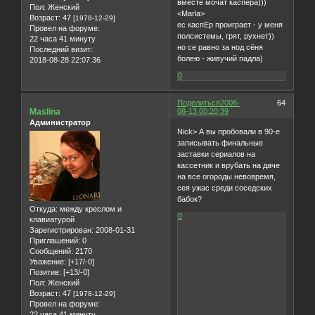
вместе мочат каспера)))
Пол:
Женский
<Marla>
Возраст:
47
[1978-12-29]
ес каспЕр проиграет - у меня
Провел на форуме:
полсистемы, грят, рухнет))
22 часа 41 минуту
но се равно за нод сёня
Последний визит:
болею - живучий падла)
2018-08-28 22:07:36
0
Поделиться
2008-
64
Maslina
08-13 00:20:39
Администратор
Nick> А вы пробовали в 90-е
записывать финальные
заставки сериалов на
кассетник и врубать на даче
на все огороды невовремя,
сея ужас среди соседских
бабок?
Откуда:
между креслом и
0
клавиатурой
Зарегистрирован
: 2008-01-31
Приглашений:
0
Сообщений:
2170
Уважение:
[+17/-0]
Позитив:
[+13/-0]
Пол:
Женский
Возраст:
47
[1978-12-29]
Провел на форуме:
22 часа 41 минуту