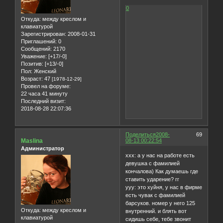
0
Откуда:
между креслом и
клавиатурой
Зарегистрирован
: 2008-01-31
Приглашений:
0
Сообщений:
2170
Уважение:
[+17/-0]
Позитив:
[+13/-0]
Пол:
Женский
Возраст:
47
[1978-12-29]
Провел на форуме:
22 часа 41 минуту
Последний визит:
2018-08-28 22:07:36
Поделиться
2008-
69
Maslina
08-13 00:22:54
Администратор
ххх: а у нас на работе есть
девушка с фамилией
кончалова) Как думаешь где
ставить ударение? гг
ууу: это хуйня, у нас в фирме
есть чувак с фамилией
барсуков. номер у него 125
Откуда:
между креслом и
внутренний. и блять вот
клавиатурой
сидишь себе, тебе звонит