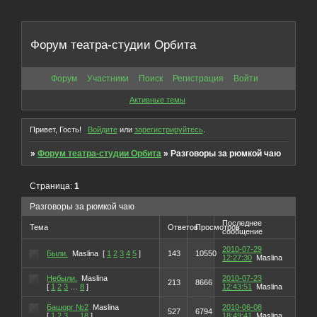
Форум театра-студии Орбита
Форум
Участники
Поиск
Регистрация
Войти
Активные темы
Привет, Гость!
Войдите
или
зарегистрируйтесь
.
»
Форум театра-студии Орбита
»
Разговоры за рюмкой чаю
Страница:
1
Разговоры за рюмкой чаю
Последнее
Тема
Ответов
Просмотров
сообщение
2010-07-29
Были.
Maslina
[
1
2
3
4
5
]
143
10550
12:27:30
Maslina
Небыли.
Maslina
2010-07-23
213
8666
[
1
2
3
…
8
]
12:43:51
Maslina
Башорг №2
Maslina
2010-06-08
527
6794
[
1
2
3
…
18
]
18:49:41
Maslina