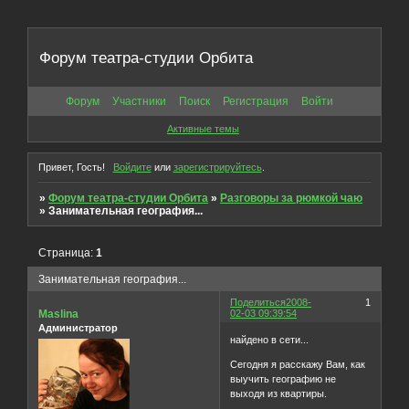
Форум театра-студии Орбита
Форум
Участники
Поиск
Регистрация
Войти
Активные темы
Привет, Гость!
Войдите
или
зарегистрируйтесь
.
»
Форум театра-студии Орбита
»
Разговоры за рюмкой чаю
»
Занимательная география...
Страница:
1
Занимательная география...
Поделиться
2008-
1
Maslina
02-03 09:39:54
Администратор
найдено в сети...
Сегодня я расскажу Вам, как
выучить географию не
выходя из квартиры.