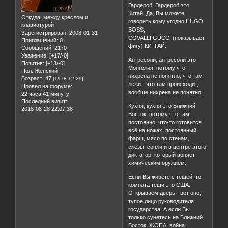
Гардероб. Гардероб это
Китай. Да, Вы можете
Откуда:
между креслом и
говорить кому угодно HUGO
клавиатурой
BOSS,
Зарегистрирован
: 2008-01-31
COVALLI,GUCCI (показывает
Приглашений:
0
фигу) КИ-ТАЙ.
Сообщений:
2170
Уважение:
[+17/-0]
Антресоли, антресоли это
Позитив:
[+13/-0]
Монголия, потому что
Пол:
Женский
нихрена не понятно, что там
Возраст:
47
[1978-12-29]
лежит, что там происходит,
Провел на форуме:
вообще нихрена не понятно.
22 часа 41 минуту
Последний визит:
Кухня, кухня это Ближний
2018-08-28 22:07:36
Восток, потому что там
постоянно, что-то готовится
всё на ножах, постоянный
фарш, мясо по стенам,
слёзы, сопли и в центре этого
диктатор, который воняет
химическим оружием.
Если Вы живёте с тёщей, то
комната тёщи это США.
Открываем дверь - вот оно,
тупое лицо руководителя
государства. А если Вы
только сунетесь на Ближний
Восток, ЖОПА, война