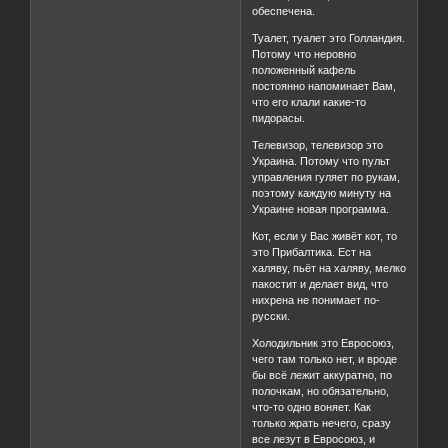
обеспечена.
Туалет, туалет это Голландия.
Потому что неровно
положенный кафель
постоянно напоминает Вам,
что его клали какие-то
пидорасы.
Телевизор, телевизор это
Украина. Потому что пульт
управления гуляет по рукам,
поэтому каждую минуту на
Украине новая программа.
Кот, если у Вас живёт кот, то
это Прибалтика. Ест на
халяву, пьёт на халяву, мелко
пакостит и делает вид, что
нихрена не понимает по-
русски.
Холодильник это Евросоюз,
чего там только нет, и вроде
бы всё лежит аккуратно, по
полочкам, но обязательно,
что-то одно воняет. Как
только жрать нечего, сразу
все лезут в Евросоюз, и