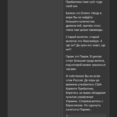
Прибалтика тоже суёт туда
свой нос.
Балкон это Египет. Нигде в
мире Вы не найдёте
большего количества
древностей, причём этого
говна там целые пирамиды.
Старый молоток, старый
молоток это Люксембург. А
где он? Да хрен его знает, где
он!?
Гараж это Париж. В центре
стоит большая груда железа,
под которой можно трахаться
часами.
И собственно Вы во всём
этом Россия. До поры до
времени улыбаетесь США.
Кормите Прибалтику.
Боретесь за право обладания
пультом управления
Украины. Соприкасаетесь с
Евросоюзом. Но сдохнуть
хочется в Париже...
0