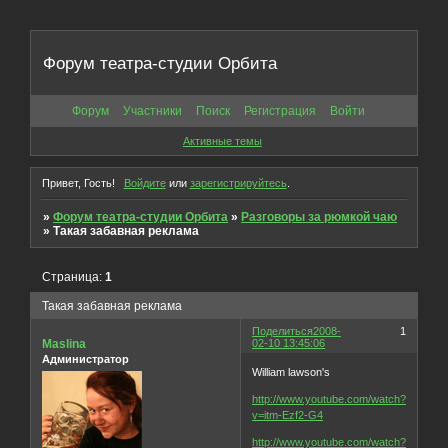
Форум театра-студии Орбита
Форум
Участники
Поиск
Регистрация
Войти
Активные темы
Привет, Гость!
Войдите
или
зарегистрируйтесь
.
»
Форум театра-студии Орбита
»
Разговоры за рюмкой чаю
»
Такая забавная реклама
Страница:
1
Такая забавная реклама
Поделиться
2008-
1
Maslina
02-10 13:45:06
Администратор
William lawson's
http://www.youtube.com/watch?
v=itm-Ezf2-G4
http://www.youtube.com/watch?