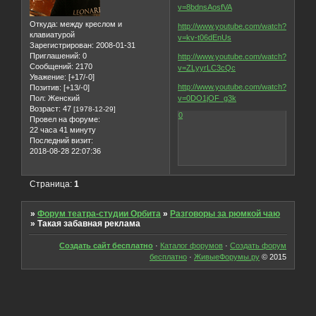
v=8bdnsAosfVA
Откуда:
между креслом и
http://www.youtube.com/watch?
клавиатурой
v=kv-t06dEnUs
Зарегистрирован
: 2008-01-31
Приглашений:
0
http://www.youtube.com/watch?
Сообщений:
2170
v=ZLyyrLC3cQc
Уважение:
[+17/-0]
http://www.youtube.com/watch?
Позитив:
[+13/-0]
Пол:
Женский
v=0DO1jOF_g3k
Возраст:
47
[1978-12-29]
0
Провел на форуме:
22 часа 41 минуту
Последний визит:
2018-08-28 22:07:36
Страница:
1
»
Форум театра-студии Орбита
»
Разговоры за рюмкой чаю
»
Такая забавная реклама
Создать сайт бесплатно
·
Каталог форумов
·
Создать форум
бесплатно
·
ЖивыеФорумы.ру
© 2015